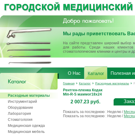
Мы рады приветствовать Вас
На сайте представлен широкий выбор м
для работы. Среди наших клиентов 
стоматологические клиники и центры и д
О Нас
Полезная 
Каталог
Главная
Каталог
Расходные материалы
Рентген-пленка Кодак
Min-R-S маммог18х24
Расходные материалы
Зака
2 007.23 руб.
Инструментарий
Оборудование
Показать за последнюю :
Неделю
/
Месяц
Лаборатория
Показать за последнюю :
Неделю
/
Месяц
Стоматология
Медицинская одежда
Медицинская мебель