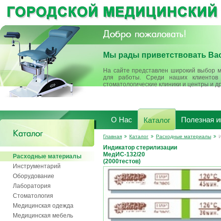
Мы рады приветствовать Вас
На сайте представлен широкий выбор м
для работы. Среди наших клиентов 
стоматологические клиники и центры и д
О Нас
Полезная 
Каталог
Главная
Каталог
Расходные материалы
Индикатор стерилизации
МедИС-132/20
Расходные материалы
(2000тестов)
Инструментарий
Оборудование
Лаборатория
Стоматология
Медицинская одежда
Медицинская мебель