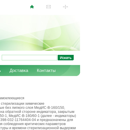
ь
Доставка
Контакты
 самоклеющиеся
 стерилизации химические
е без липкого слоя МедИС-В-160/150,
 на обратной стороне индикатора, закрытым
0-1, МедИС-В-180/60-1 (далее - индикаторы)
 9398-032-11764404-04 и предназначены для
ля соблюдения критических параметров
туры и времени стерилизационной выдержки