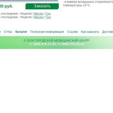
- в камере воздушных стерилизат
температуры ±3°С.
Заказать
00 руб.
а последнюю :
Неделю
/
Месяц
/
Год
а последнюю :
Неделю
/
Месяц
/
Год
и
О Нас
Каталог
Полезная информация
Ссылки
Как заказать
Достав
© 2026 ГОРОДСКОЙ МЕДИЦИНСКИЙ ЦЕНТР
+7 (499) 976-23-34, +7 (499) 976-23-12