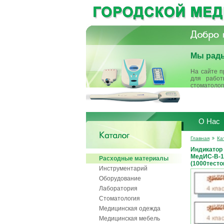
Мы рады
На сайте п
для работ
стоматолог
О Нас
Главная
Ка
Индикатор
МедИС-В-1
Расходные материалы
(1000тесто
Инструментарий
Оборудование
Лаборатория
Стоматология
Медицинская одежда
Медицинская мебель