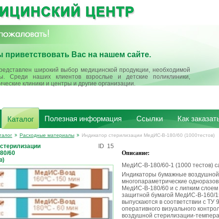
 приветствовать Вас на нашем сайте.
редставлен широкий выбор медицинской продукции, необходимой
ы. Среди наших клиентов взрослые и детские поликлиники,
ические клиники и центры и другие организации.
Полезная информация
Ссылки
Как заказат
Каталог
талог
Расходные материалы
Индикатор стерилизации МедИС-В-180/60 (1000тестов)
 стерилизации
ID
15
80/60
Описание:
в)
МедИС-В-180/60-1 (1000 тестов)
Индикаторы бумажные воздушной
многопараметрические одноразовы
МедИС-В-180/60 и с липким слоем
защитной бумагой МедИС-В-160/15
выпускаются в соответствии с ТУ
оперативного визуального контро
воздушной стерилизации-темпера