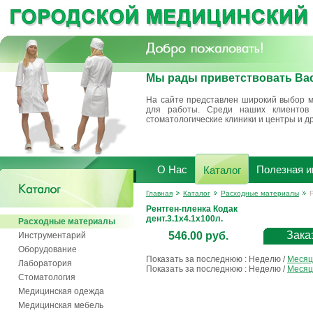
Мы рады приветствовать Вас
На сайте представлен широкий выбор м
для работы. Среди наших клиентов 
стоматологические клиники и центры и д
О Нас
Полезная 
Каталог
Главная
Каталог
Расходные материалы
Рентген-пленка Кодак
дент.3.1х4.1х100л.
Расходные материалы
Зака
546.00 руб.
Инструментарий
Оборудование
Показать за последнюю :
Неделю
/
Месяц
Лаборатория
Показать за последнюю :
Неделю
/
Месяц
Стоматология
Медицинская одежда
Медицинская мебель