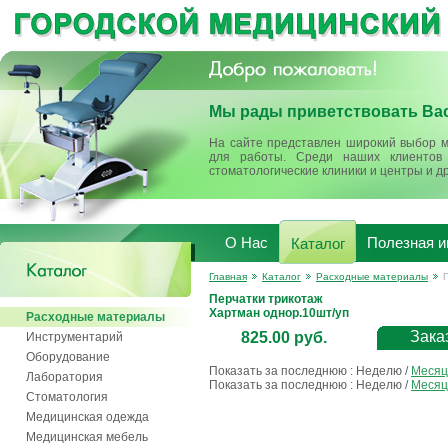
Мы рады приветствовать Вас
На сайте представлен широкий выбор м
для работы. Среди наших клиентов 
стоматологические клиники и центры и д
О Нас
Полезная 
Каталог
Главная
Каталог
Расходные материалы
Перчатки трикотаж
Хартман однор.10шт/уп
Расходные материалы
Зака
825.00 руб.
Инструментарий
Оборудование
Показать за последнюю :
Неделю
/
Месяц
Лаборатория
Показать за последнюю :
Неделю
/
Месяц
Стоматология
Медицинская одежда
Медицинская мебель