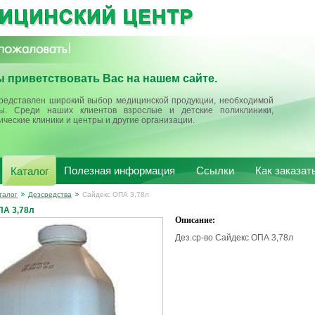
 приветствовать Вас на нашем сайте.
редставлен широкий выбор медицинской продукции, необходимой
ы. Среди наших клиентов взрослые и детские поликлиники,
ические клиники и центры и другие организации.
Полезная информация
Ссылки
Как заказат
Каталог
талог
Дезсредства
Сайдекс ОПА 3,78л
ПА 3,78л
Описание:
Дез.ср-во Сайдекс ОПА 3,78л