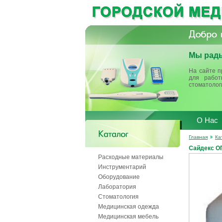
Мы рады
На сайте п
для работ
стоматолог
О Нас
Главная
Ка
Сайдекс О
Расходные материалы
Инструментарий
Оборудование
Лаборатория
Стоматология
Медицинская одежда
Медицинская мебель