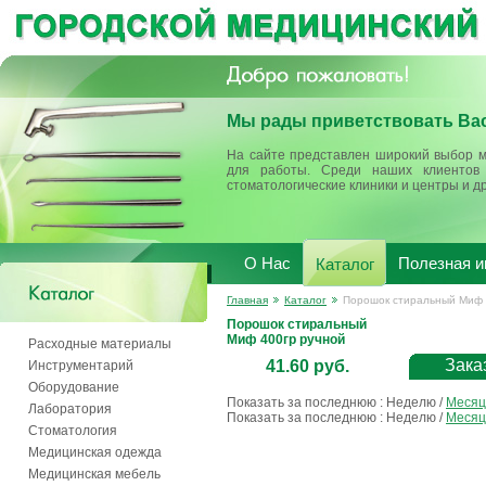
Мы рады приветствовать Вас
На сайте представлен широкий выбор м
для работы. Среди наших клиентов 
стоматологические клиники и центры и д
О Нас
Полезная 
Каталог
Главная
Каталог
Порошок стиральный Миф 
Порошок стиральный
Миф 400гр ручной
Расходные материалы
Зака
41.60 руб.
Инструментарий
Оборудование
Показать за последнюю :
Неделю
/
Месяц
Лаборатория
Показать за последнюю :
Неделю
/
Месяц
Стоматология
Медицинская одежда
Медицинская мебель