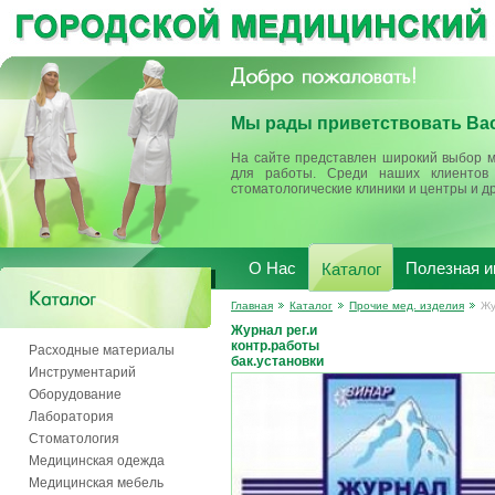
Мы рады приветствовать Вас
На сайте представлен широкий выбор м
для работы. Среди наших клиентов 
стоматологические клиники и центры и д
О Нас
Полезная 
Каталог
Главная
Каталог
Прочие мед. изделия
Жу
Журнал рег.и
контр.работы
Расходные материалы
бак.установки
Инструментарий
Оборудование
Лаборатория
Стоматология
Медицинская одежда
Медицинская мебель