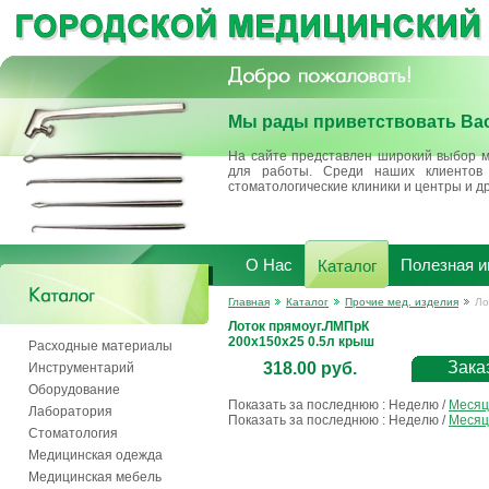
Мы рады приветствовать Вас
На сайте представлен широкий выбор м
для работы. Среди наших клиентов 
стоматологические клиники и центры и д
О Нас
Полезная 
Каталог
Главная
Каталог
Прочие мед. изделия
Ло
Лоток прямоуг.ЛМПрК
200х150х25 0.5л крыш
Расходные материалы
Зака
318.00 руб.
Инструментарий
Оборудование
Показать за последнюю :
Неделю
/
Месяц
Лаборатория
Показать за последнюю :
Неделю
/
Месяц
Стоматология
Медицинская одежда
Медицинская мебель