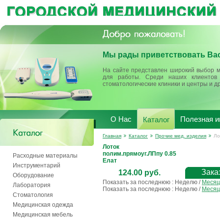
Мы рады приветствовать Вас
На сайте представлен широкий выбор м
для работы. Среди наших клиентов 
стоматологические клиники и центры и д
О Нас
Полезная 
Каталог
Главная
Каталог
Прочие мед. изделия
Ло
Лоток
полим.прямоуг.ЛПпу 0.85
Расходные материалы
Елат
Инструментарий
Зака
124.00 руб.
Оборудование
Показать за последнюю :
Неделю
/
Месяц
Лаборатория
Показать за последнюю :
Неделю
/
Месяц
Стоматология
Медицинская одежда
Медицинская мебель