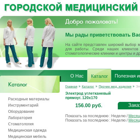
Мы рады приветствовать Вас
На сайте представлен широкий выбор м
для работы. Среди наших клиентов 
стоматологические клиники и центры и д
О Нас
Полезная 
Каталог
Главная
Каталог
Прочие мед. изделия
Эл
Электрод углетканевый
прямоуг. 120х170
Расходные материалы
Зака
156.00 руб.
Инструментарий
Оборудование
Показать за последнюю :
Неделю
/
Месяц
Лаборатория
Показать за последнюю :
Неделю
/
Месяц
Стоматология
Медицинская одежда
Медицинская мебель