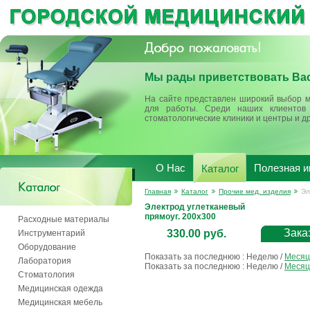
Мы рады приветствовать Вас
На сайте представлен широкий выбор м
для работы. Среди наших клиентов 
стоматологические клиники и центры и д
О Нас
Полезная 
Каталог
Главная
Каталог
Прочие мед. изделия
Эл
Электрод углетканевый
прямоуг. 200х300
Расходные материалы
Зака
330.00 руб.
Инструментарий
Оборудование
Показать за последнюю :
Неделю
/
Месяц
Лаборатория
Показать за последнюю :
Неделю
/
Месяц
Стоматология
Медицинская одежда
Медицинская мебель