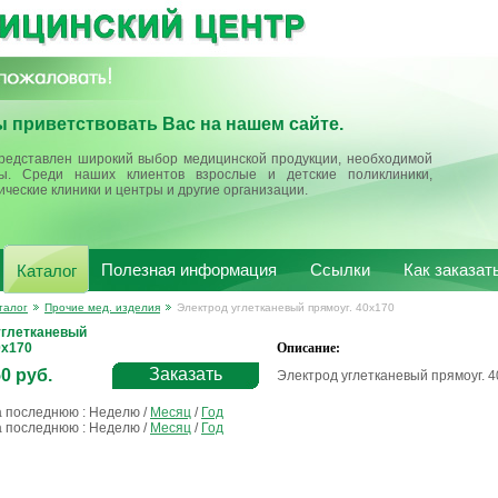
 приветствовать Вас на нашем сайте.
редставлен широкий выбор медицинской продукции, необходимой
ы. Среди наших клиентов взрослые и детские поликлиники,
ические клиники и центры и другие организации.
Полезная информация
Ссылки
Как заказат
Каталог
талог
Прочие мед. изделия
Электрод углетканевый прямоуг. 40х170
углетканевый
0х170
Описание:
Заказать
50 руб.
Электрод углетканевый прямоуг. 
а последнюю :
Неделю
/
Месяц
/
Год
а последнюю :
Неделю
/
Месяц
/
Год