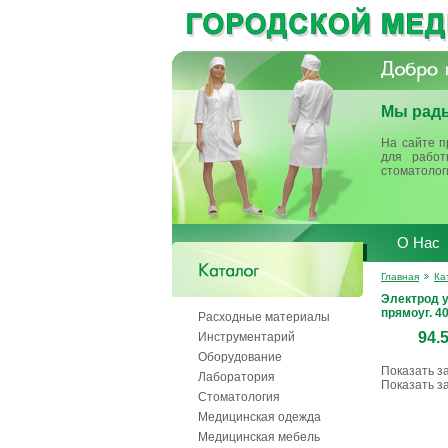
Мы рады
На сайте п
для работ
стоматолог
О Нас
Главная
Ка
Электрод 
прямоуг. 4
Расходные материалы
94.
Инструментарий
Оборудование
Показать з
Лаборатория
Показать з
Стоматология
Медицинская одежда
Медицинская мебель