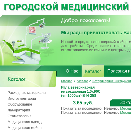
Мы рады приветствовать Вас
На сайте представлен широкий выбор м
для работы. Среди наших клиентов 
стоматологические клиники и центры и д
О Нас
Полезная 
Каталог
Главная
Каталог
Ветеринарные инструмен
Игла ветеринарная
инъекционная 1,0х90С
Расходные материалы
(уп-1000шт) В-И-258
Инструментарий
Зака
3.65 руб.
Оборудование
Показать за последнюю :
Неделю
/
Месяц
Лаборатория
Показать за последнюю :
Неделю
/
Месяц
Стоматология
Медицинская одежда
Медицинская мебель